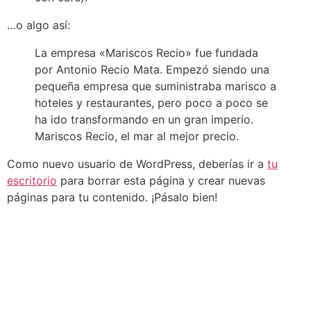
…o algo así:
La empresa «Mariscos Recio» fue fundada
por Antonio Recio Mata. Empezó siendo una
pequeña empresa que suministraba marisco a
hoteles y restaurantes, pero poco a poco se
ha ido transformando en un gran imperio.
Mariscos Recio, el mar al mejor precio.
Como nuevo usuario de WordPress, deberías ir a
tu
escritorio
para borrar esta página y crear nuevas
páginas para tu contenido. ¡Pásalo bien!
Av. Ejército
Sígueno
Inicio
205 (A
media
Nosotros
cuadra de
la